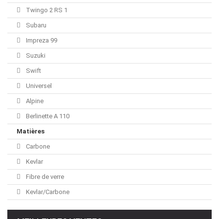
Twingo 2 RS 1
Subaru
Impreza 99
Suzuki
Swift
Universel
Alpine
Berlinette A 110
Matières
Carbone
Kevlar
Fibre de verre
Kevlar/Carbone