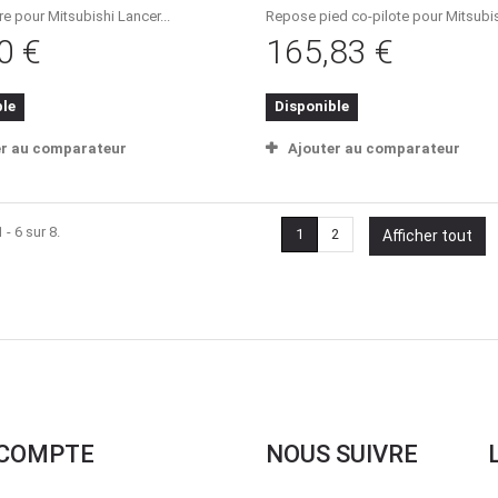
re pour Mitsubishi Lancer...
Repose pied co-pilote pour Mitsubish
0 €
165,83 €
ble
Disponible
er au comparateur
Ajouter au comparateur
 - 6 sur 8.
1
2
Afficher tout
COMPTE
NOUS SUIVRE