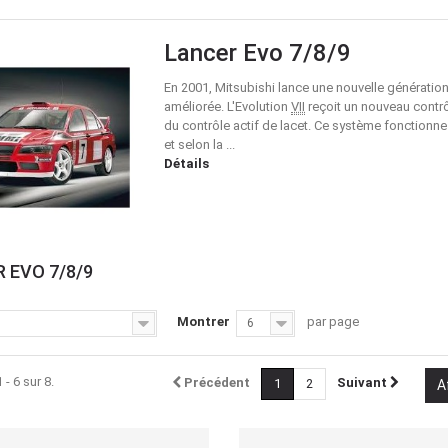
Lancer Evo 7/8/9
En 2001, Mitsubishi lance une nouvelle génératio
améliorée.
L'Evolution
VII
reçoit un nouveau contrôl
du contrôle actif de lacet. Ce système fonctionne
et selon la ...
Détails
 EVO 7/8/9
Détails
Détails
Montrer
par page
6
 - 6 sur 8.
Précédent
Suivant
1
2
A