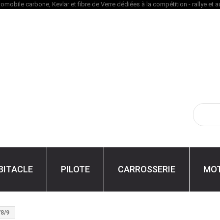
BITACLE
PILOTE
CARROSSERIE
MO
/8/9