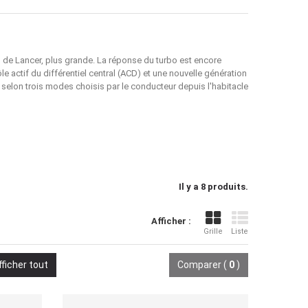
n de Lancer, plus grande. La réponse du turbo est encore
e actif du différentiel central (ACD) et une nouvelle génération
 selon trois modes choisis par le conducteur depuis l'habitacle
Il y a 8 produits.
Détails
Afficher :
Grille
Liste
fficher tout
Comparer (
0
)