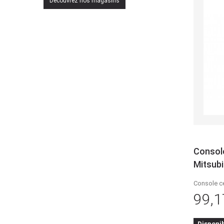
Découvrez nos magasins
Console
Mitsubi
Console ce
99,1
Disponi