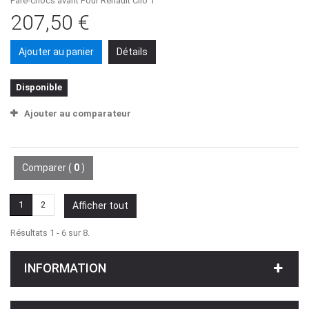
Pare-chocs avant Pour Renault Clio 1
207,50 €
Ajouter au panier
Détails
Disponible
Ajouter au comparateur
Comparer (
0
)
1
2
Afficher tout
Résultats 1 - 6 sur 8.
INFORMATION