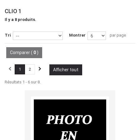
CLIO 1
Il y a 8 produits.
Tri
Montrer
par page
Comparer (
0
)
1
2
Afficher tout
Résultats 1 - 6 sur 8.