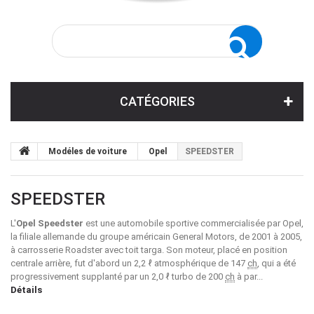
CATÉGORIES
Modéles de voiture
Opel
SPEEDSTER
SPEEDSTER
L'
Opel Speedster
est une
automobile
sportive commercialisée par
Opel
,
la filiale
allemande
du groupe
américain
General Motors
, de 2001 à 2005,
à carrosserie
Roadster
avec toit targa. Son moteur, placé en position
centrale arrière, fut d'abord un
2,2 ℓ
atmosphérique de
147
ch
, qui a été
progressivement supplanté par un
2,0 ℓ
turbo de
200
ch
à par...
Détails