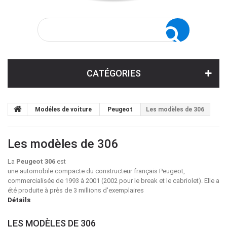
CATÉGORIES
Modéles de voiture
Peugeot
Les modèles de 306
Les modèles de 306
La
Peugeot 306
est
une
automobile
compacte
du
constructeur
français
Peugeot
,
commercialisée de 1993 à 2001 (2002 pour le
break
et le
cabriolet
). Elle a
été produite à près de 3 millions d'exemplaires
Détails
LES MODÈLES DE 306