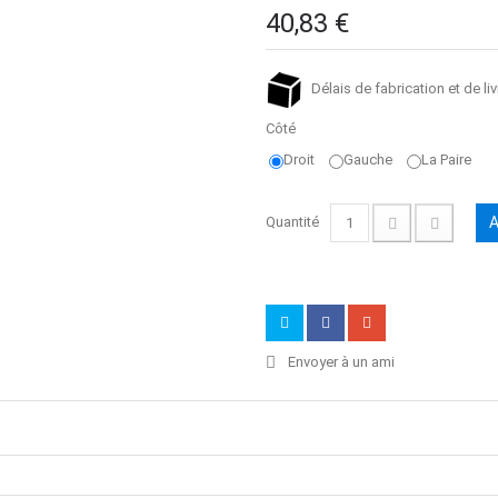
40,83 €
Délais de fabrication et de liv
Côté
Droit
Gauche
La Paire
Quantité
A
Envoyer à un ami