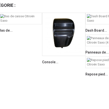
GORIE :
Bas de...
Dash Board...
Panneaux de...
Console...
Repose pied...