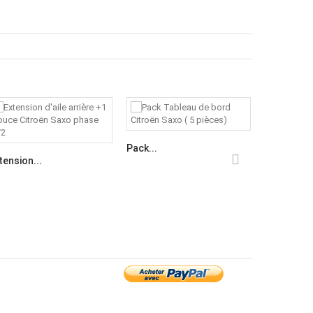
Pack...
tension...
Panneaux d