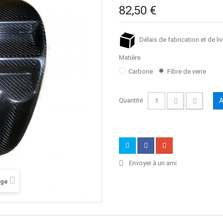
82,50 €
Délais de fabrication et de liv
Matière
Carbone
Fibre de verre
Quantité
A
Envoyer à un ami
age