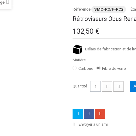
age
Référence
SMC-RO/F-RC2
Éta
Rétroviseurs Obus Renau
132,50 €
Délais de fabrication et de liv
Matière
Carbone
Fibre de verre
Quantité
A
Envoyer à un ami