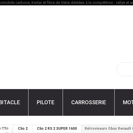
BITACLE
PILOTE
CARROSSERIE
MO
 Clio
Clio 2
Clio 2 RS 2 SUPER 1600
Rétroviseurs Obus Renault C