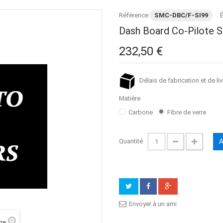
Référence
SMC-DBC/F-SI99
É
Dash Board Co-Pilote 
232,50 €
Délais de fabrication et de liv
Matière
Carbone
Fibre de verre
Quantité
A
Envoyer à un ami
ge